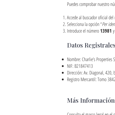
Puedes comprobar nuestro númer
Accede al buscador oficial del 
Selecciona la opción “
Per iden
Introduce el número
13981
y 
Datos Registrale
Nombre: Charlie’s Properties S
NIF: B21847413
Dirección: Av. Diagonal, 420,
Registro Mercantil: Tomo 384
Más Información
Consulta el marco legal en el p