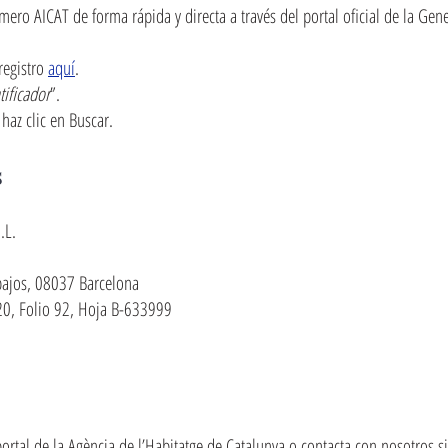
o AICAT de forma rápida y directa a través del portal oficial de la Gener
registro
aquí
.
tificador
”.
haz clic en Buscar.
s
.L.
 bajos, 08037 Barcelona
20, Folio 92, Hoja B-633999
ortal de la Agència de l’Habitatge de Catalunya o contacta con nosotros si