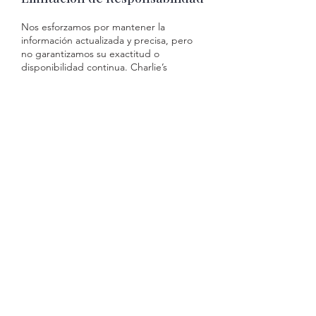
Nos esforzamos por mantener la
información actualizada y precisa, pero
no garantizamos su exactitud o
disponibilidad continua. Charlie’s
Properties no se responsabiliza de daños
derivados del acceso o uso del sitio web.
Legislación y Jurisdicción
Este aviso legal se rige por la legislación
española. Para la resolución de cualquier
conflicto derivado del uso de este sitio,
las partes se someten expresamente a
los Juzgados y Tribunales de Barcelona,
con renuncia a cualquier otro fuero.