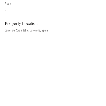
Floors
6
Property Location
Carrer de Roca i Batlle, Barcelona, Spain
Contact Agent