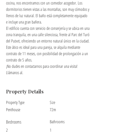
cocina, nos encontramos con un comedor acogedor. Los 
dormitorios tienen vistas a las montañas, son muy cómodos y 
llenos de luz natural. El baño está completamente equipado 
e incluye una gran bañera.
El edificio cuenta con servicio de conserjería y se ubica en una 
zona tranquila, en una calle silenciosa, frente al Parc del Turó 
del Putxet, ofreciendo un entorno natural único en la ciudad.
Este ático es ideal para una pareja, se alquila mediante 
contrato de 11 meses, con posibilidad de prolongación a un 
contrato de 5 años.
¡No dudes en contactarnos para coordinar una visita! 
Llámanos al.
Property Details
Property Type
Size
Penthouse
72m
Bedrooms
Bathrooms
2
1