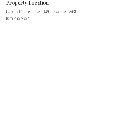
Property Location
Carrer del Comte d'Urgell, 149, L'Eixample, 08036
Barcelona, Spain
Contact Agent
Vusal
+34622163052