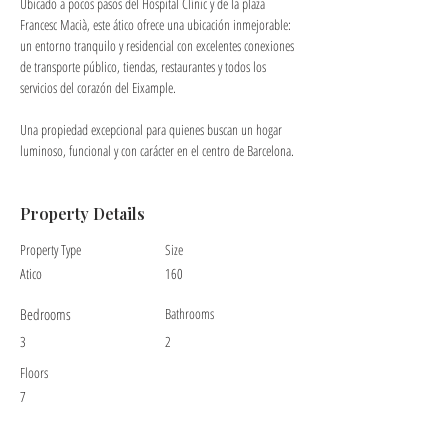
Ubicado a pocos pasos del Hospital Clínic y de la plaza 
Francesc Macià, este ático ofrece una ubicación inmejorable: 
un entorno tranquilo y residencial con excelentes conexiones 
de transporte público, tiendas, restaurantes y todos los 
servicios del corazón del Eixample.
Una propiedad excepcional para quienes buscan un hogar 
luminoso, funcional y con carácter en el centro de Barcelona.
Property Details
Property Type
Size
Atico
160
Bedrooms
Bathrooms
3
2
Floors
7