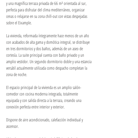
y una magnífica terraza privada de 66 m² orientada al sur, 
perfecta para disfrutar del clima mediterráneo, organizar 
cenas o relajarse en su zona chill-out con vistas despejadas 
sobre el Eixample.
La vivienda, reformada íntegramente hace menos de un año 
con acabados de alta gama y domótica integral, se distribuye 
en tres dormitorios y dos baños, además de un aseo de 
cortesía. La suite principal cuenta con baño privado y un 
amplio vestidor. Un segundo dormitorio doble y una estancia 
versátil actualmente utilizada como despacho completan la 
zona de noche.
El espacio principal de la vivienda es un amplio salón-
comedor con cocina moderna integrada, totalmente 
equipada y con salida directa a la terraza, creando una 
conexión perfecta entre interior y exterior.
Dispone de aire acondicionado, calefacción individual y 
ascensor.