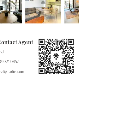
Contact Agent
usal
34622163052
usal@charliera.com