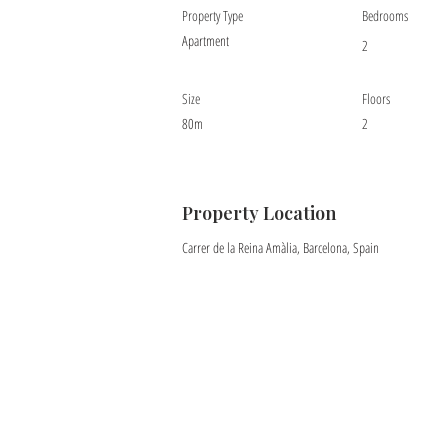
Property Type
Bedrooms
Apartment
2
Size
Floors
80m
2
Property Location
Carrer de la Reina Amàlia, Barcelona, Spain