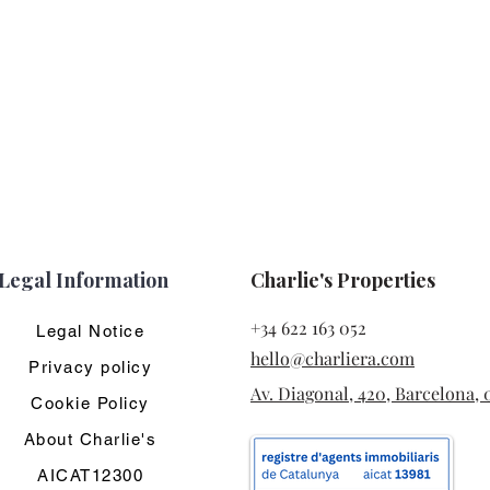
Legal Information
Charlie's Properties
+34 622 163 052
Legal Notice
hello@charliera.com
Privacy policy
Av. Diagonal, 420, Barcelona, 
Cookie Policy
About Charlie's
AICAT12300