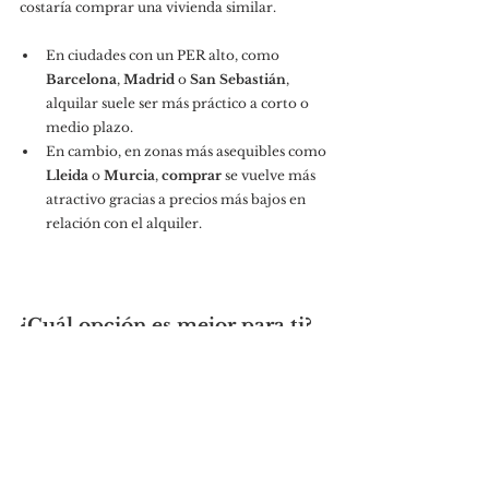
costaría comprar una vivienda similar.
En ciudades con un PER alto, como 
Barcelona
, 
Madrid
 o 
San Sebastián
, 
alquilar suele ser más práctico a corto o 
medio plazo.
En cambio, en zonas más asequibles como 
Lleida
 o 
Murcia
, 
comprar
 se vuelve más 
atractivo gracias a precios más bajos en 
relación con el alquiler.
¿Cuál opción es mejor para ti?
Dependerá de tu situación actual y tus 
objetivos:
¿Tienes ingresos estables y algo de 
ahorro? Comprar puede ser una buena 